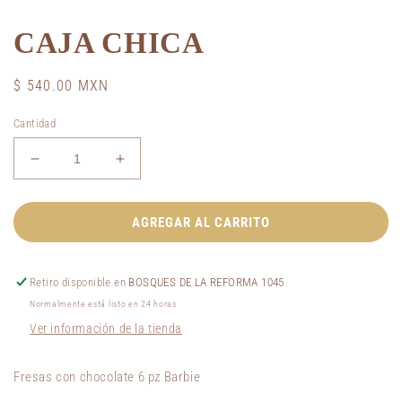
elemento
multimedia
CAJA CHICA
1
en
una
ventana
Precio
$ 540.00 MXN
modal
habitual
Cantidad
Reducir
Aumentar
cantidad
cantidad
para
para
CAJA
CAJA
AGREGAR AL CARRITO
CHICA
CHICA
Retiro disponible en
BOSQUES DE LA REFORMA 1045
Normalmente está listo en 24 horas
Ver información de la tienda
Fresas con chocolate 6 pz Barbie