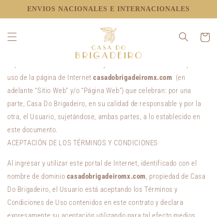
IR
ENVIOS NACIONALES E INTERNACIONALES
DIRECTAMENTE
AL CONTENIDO
Términos y Condiciones
Carrito
El presente documento constituye un contrato de adhesión para el
uso de la página de Internet
casadobrigadeiromx.com
(en
adelante “Sitio Web” y/o “Página Web”) que celebran: por una
parte,
Casa Do Brigadeiro
,
en su calidad de responsable y por la
otra, el Usuario, sujetándose, ambas partes, a lo establecido en
este documento.
ACEPTACIÓN DE LOS TÉRMINOS Y CONDICIONES
Al ingresar y utilizar este portal de Internet, identificado con el
nombre de dominio
casadobrigadeiromx.com
, propiedad de
Casa
Do Brigadeiro
, el Usuario está aceptando los Términos y
Condiciones de Uso contenidos en este contrato y declara
expresamente su aceptación utilizando para tal efecto medios