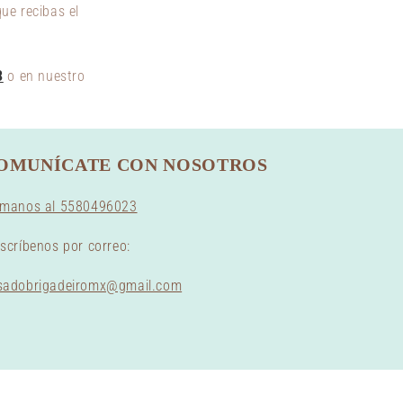
ue recibas el
3
o en nuestro
OMUNÍCATE CON NOSOTROS
ámanos al 5580496023
escríbenos por correo:
sadobrigadeiromx@gmail.com