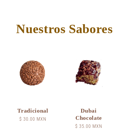
Nuestros Sabores
Tradicional
Dubai
Chocolate
Precio
$ 30.00 MXN
habitual
Precio
$ 35.00 MXN