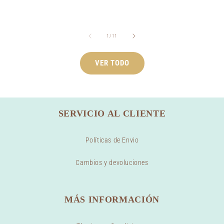
habitual
de
1
/
11
VER TODO
SERVICIO AL CLIENTE
Políticas de Envio
Cambios y devoluciones
MÁS INFORMACIÓN