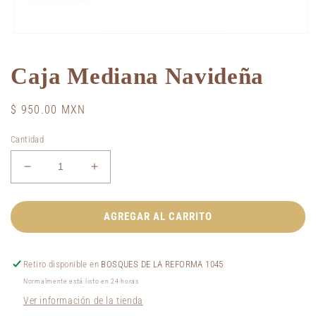
Abrir
elemento
multimedia
Caja Mediana Navideña
1
en
una
ventana
Precio
$ 950.00 MXN
modal
habitual
Cantidad
Reducir
Aumentar
cantidad
cantidad
para
para
Caja
Caja
AGREGAR AL CARRITO
Mediana
Mediana
Navideña
Navideña
Retiro disponible en
BOSQUES DE LA REFORMA 1045
Normalmente está listo en 24 horas
Ver información de la tienda