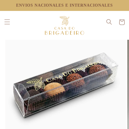
IR
ENVIOS NACIONALES E INTERNACIONALES
DIRECTAMENTE
IR
AL CONTENIDO
DIRECTAMENTE
A LA
Carrito
INFORMACIÓN
DEL PRODUCTO