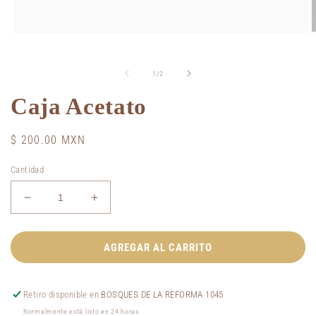
Abrir
A
elemento
e
multimedia
m
1
2
de
1
/
2
en
e
una
u
Caja Acetato
ventana
v
modal
m
Precio
$ 200.00 MXN
habitual
Cantidad
Reducir
Aumentar
cantidad
cantidad
para
para
Caja
Caja
AGREGAR AL CARRITO
Acetato
Acetato
Retiro disponible en
BOSQUES DE LA REFORMA 1045
Normalmente está listo en 24 horas